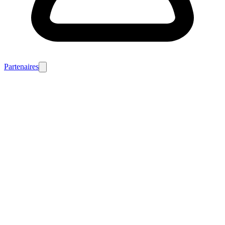
Partenaires
Poste pourvu
Cette offre n'est plus disponible.
Nous vous invitons à découvrir nos autres
offres d'emploi.
Voir toutes nos offres